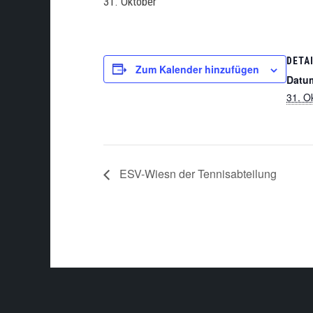
31. Oktober
DETA
Zum Kalender hinzufügen
Datu
31. O
ESV-Wiesn der Tennisabteilung