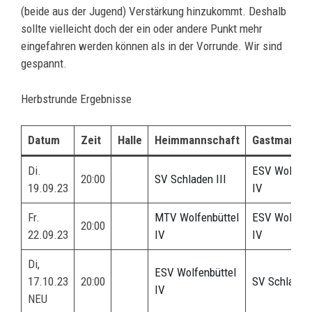
(beide aus der Jugend) Verstärkung hinzukommt. Deshalb
sollte vielleicht doch der ein oder andere Punkt mehr
eingefahren werden können als in der Vorrunde. Wir sind
gespannt.
Herbstrunde Ergebnisse
Datum
Zeit
Halle
Heimmannschaft
Gastmannsc
Di.
ESV Wolfenb
20:00
SV Schladen III
19.09.23
IV
Fr.
MTV Wolfenbüttel
ESV Wolfenb
20:00
22.09.23
IV
IV
Di,
ESV Wolfenbüttel
17.10.23
20:00
SV Schladen
IV
NEU