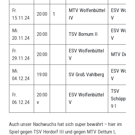
Fr.
MTV Wolfenbüttel
ESV Wolfenb
20:00
1
15.11.24
IV
V
Mi.
ESV Wolfenb
20:00
TSV Bornum II
20.11.24
V
Fr.
ESV Wolfenbüttel
20:00
MTV Dettu
29.11.24
V
Mi.
ESV Wolfenb
19:00
SV Groß Vahlberg
04.12.24
V
TSV
Fr.
20:00
ESV Wolfenbüttel
Schöppenst
06.12.24
v
V
9:1
Auch unser Nachwuchs hat sich super bewährt – hier im
Spiel gegen TSV Hordorf III und gegen MTV Dettum I,