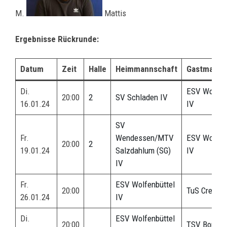
M.
Mattis
Ergebnisse Rückrunde:
Datum
Zeit
Halle
Heimmannschaft
Gastmanns
Di.
ESV Wolfenb
20:00
2
SV Schladen IV
16.01.24
IV
SV
Fr.
Wendessen/MTV
ESV Wolfenb
20:00
2
19.01.24
Salzdahlum (SG)
IV
IV
Fr.
ESV Wolfenbüttel
20:00
TuS Cremli
26.01.24
IV
Di.
ESV Wolfenbüttel
20:00
TSV Bornum