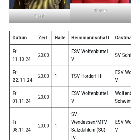
Thomas
“Lissi”
Datum
Zeit
Halle
Heimmannschaft
Gastmanns
Fr.
ESV Wolfenbüttel
20:00
SV Schlade
11.10.24
V
Fr.
ESV Wolfenb
20:00
1
TSV Hordorf III
22.11.24
V
Fr.
ESV Wolfenbüttel
Wolfenbütte
20:00
01.11.24
V
Schwimmve
SV
Fr.
Wendessen/MTV
ESV Wolfenb
20:00
1
08.11.24
Salzdahlum (SG)
V
IV