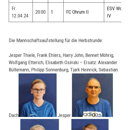
Fr.
ESV Wolfenb
20:00
1
FC Ohrum II
12.04.24
IV
Die Mannschaftsaufstellung für die Herbstrunde:
Jesper Thiele, Frank Ehlers, Harry John, Bennet Möhrig,
Wolfgang Etterich, Elisabeth Osinski – Ersatz: Alexander
Bültemann, Philipp Sonnenburg, Tjark Heinrick, Sebastian
Dach
Jesper