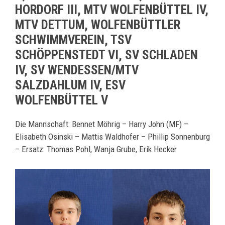
ORDORF III, MTV WOLFENBÜTTEL IV, M
TV DETTUM, WOLFENBÜTTLER S
CHWIMMVEREIN, TSV S
CHÖPPENSTEDT VI, SV SCHLADEN I
V, SV WENDESSEN/MTV S
ALZDAHLUM IV, ESV W
OLFENBÜTTEL V
Die Mannschaft: Bennet Möhrig – Harry John (MF) –
Elisabeth Osinski – Mattis Waldhofer – Phillip Sonnenburg
– Ersatz: Thomas Pohl, Wanja Grube, Erik Hecker