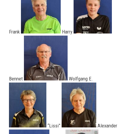
Frank
Harry
Bennet
Wolfgang E.
“Lissi”
Alexander