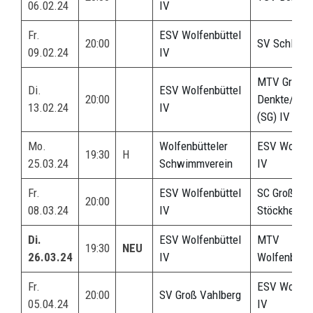
06.02.24
IV
Fr.
ESV Wolfenbüttel
20:00
SV Schladen
09.02.24
IV
MTV Groß
Di.
ESV Wolfenbüttel
20:00
Denkte/SC 
13.02.24
IV
(SG) IV
Mo.
Wolfenbütteler
ESV Wolfenb
19:30
H
25.03.24
Schwimmverein
IV
Fr.
ESV Wolfenbüttel
SC Groß
20:00
08.03.24
IV
Stöckheim
Di.
ESV Wolfenbüttel
MTV
19:30
NEU
26.03.24
IV
Wolfenbütte
Fr.
ESV Wolfenb
20:00
SV Groß Vahlberg
05.04.24
IV