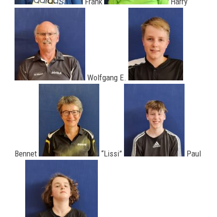
Frank
Harry
Wolfgang E.
Bennet
“Lissi”
Paul