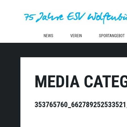
Zum
Inhalt
springen
NEWS
VEREIN
SPORTANGEBOT
MEDIA CATE
353765760_662789252533521