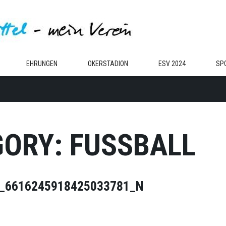
EHRUNGEN
OKERSTADION
ESV 2024
SP
GORY:
FUSSBALL
_6616245918425033781_N