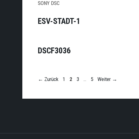
SONY DSC
ESV-STADT-1
DSCF3036
Seite
Seite
Seite
Seite
←
Zurück
1
2
3
…
5
Weiter
→