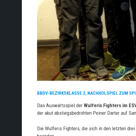
BBDV-BEZIRKSKLASSE 2, NACHHOLSPIEL ZUM SPI
Das Auswärtsspiel der
Wulferis Fighters im ES
der akut abstiegsbedrohten Peiner Darter auf Sam
Die Wulferis Fighters, die sich in den letzten dre
beenden.