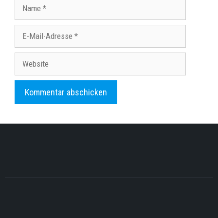
Name
E-
Mail-
Adresse
Website