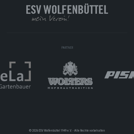
PARTNER
© 2026 ESV Wolfenbüttel 1949 e.V. - Alle Rechte vorbehalten