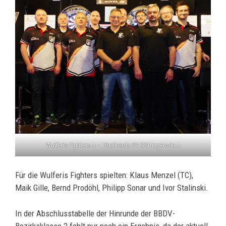
Wulferis Fighters A – Tönnheads SV Göttingerode A
Für die Wulferis Fighters spielten: Klaus Menzel (TC),
Maik Gille, Bernd Prodöhl, Philipp Sonar und Ivor Stalinski.
In der Abschlusstabelle der Hinrunde der BBDV-
Bezirksklasse 2 fehlt nur noch ein Ergebnis, da der aktuell