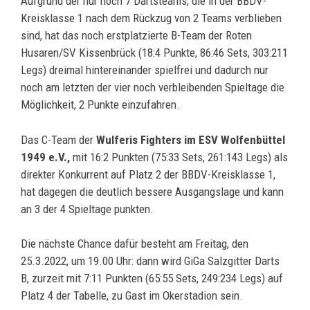
Aufgrund der nur noch 7 Dartsteams, die in der BBDV-
Kreisklasse 1 nach dem Rückzug von 2 Teams verblieben
sind, hat das noch erstplatzierte B-Team der Roten
Husaren/SV Kissenbrück (18:4 Punkte, 86:46 Sets, 303:211
Legs) dreimal hintereinander spielfrei und dadurch nur
noch am letzten der vier noch verbleibenden Spieltage die
Möglichkeit, 2 Punkte einzufahren.
Das C-Team der
Wulferis Fighters im ESV Wolfenbüttel
1949 e.V.,
mit 16:2 Punkten (75:33 Sets, 261:143 Legs) als
direkter Konkurrent auf Platz 2 der BBDV-Kreisklasse 1,
hat dagegen die deutlich bessere Ausgangslage und kann
an 3 der 4 Spieltage punkten.
Die nächste Chance dafür besteht am Freitag, den
25.3.2022, um 19.00 Uhr: dann wird GiGa Salzgitter Darts
B, zurzeit mit 7:11 Punkten (65:55 Sets, 249:234 Legs) auf
Platz 4 der Tabelle, zu Gast im Okerstadion sein.