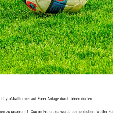
obbyfußballturnier auf Eurer Anlage durchführen dürfen.
n zu unserem 1. Cup im Freien, es wurde bei herrlichem Wetter Fußb