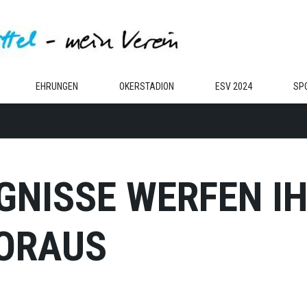
EHRUNGEN
OKERSTADION
ESV 2024
SP
NISSE WERFEN IHR
RAUS