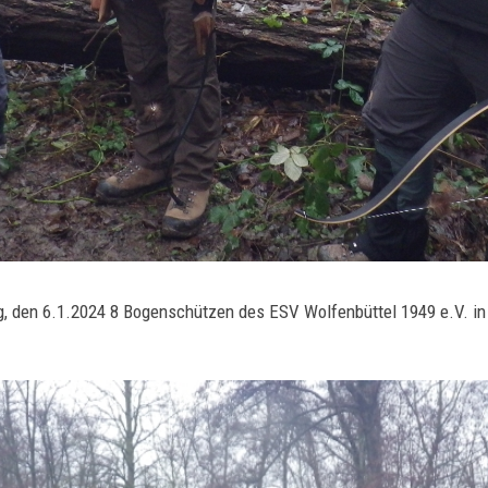
ag, den 6.1.2024 8 Bogenschützen des ESV Wolfenbüttel 1949 e.V. i