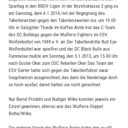
Spieltag in den BBDV-Ligen.In der Bezirksklasse 2 ging es
am Samstag, dem 4.1.2014, mit der Begegnung des
Tabellenersten gegen den Tabellenzweiten los: um 19.00
Uhr in Salzgitter-Thiede im Kaffee Antik trat das C-Team
des DC Bulldogs gegen die Wulferis Fighters im ESV
Wolfenbüttel von 1949 e.V. an.Der Tabellendritte Bull Eye
Wolfenbüttel war spielfrei und der DC Black Bulls aus
Fümmelse mußte am Sonntag, den 5.1.2013, um 15.00 Uhr
nach Goslar-Oker zum DSC Rebellen Oker.Das Team der
ESV-Darter hatte sich gegen die Tabellenführer zwar
Siegchancen ausgerechnet, das dann die Niederlage doch
so hoch ausfiel, damit hatten sie nicht gerechnet.
Nur Bernd Prodöhl und Rüdiger Wilke konnten jeweils ein
Einzel gewinnen, ebenso wie das Wulferis-Doppel
Bothe/Wilke.
Die anderen Spiele der Wulferis fielen leider den zu oft