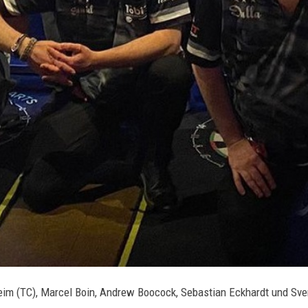
gheim (TC), Marcel Boin, Andrew Boocock, Sebastian Eckhardt und Sv