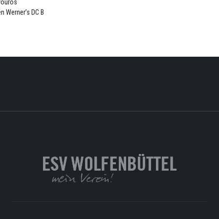
vourös
en Werner’s DC B