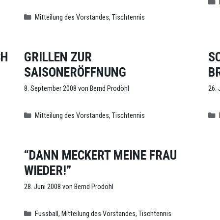
Kategorien
Mitteilung des Vorstandes
,
Tischtennis
CH
GRILLEN ZUR
S
SAISONERÖFFNUNG
B
8. September 2008
von
Bernd Prodöhl
26. 
Kategorien
Mitteilung des Vorstandes
,
Tischtennis
N
“DANN MECKERT MEINE FRAU
WIEDER!”
28. Juni 2008
von
Bernd Prodöhl
Kategorien
Fussball
,
Mitteilung des Vorstandes
,
Tischtennis