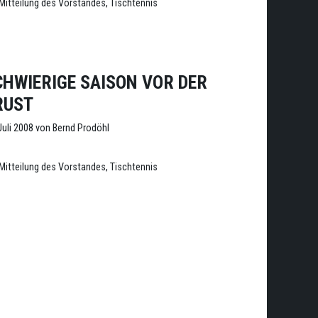
Kategorien
Mitteilung des Vorstandes
,
Tischtennis
CHWIERIGE SAISON VOR DER
RUST
Juli 2008
von
Bernd Prodöhl
Kategorien
Mitteilung des Vorstandes
,
Tischtennis