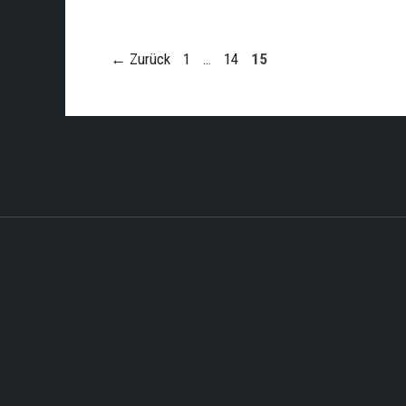
Seite
Seite
Seite
←
Zurück
1
…
14
15